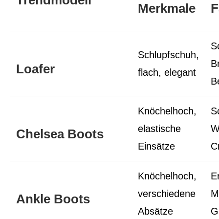
Trendmodell
Merkmale
F
S
Schlupfschuh,
B
Loafer
flach, elegant
B
Knöchelhoch,
S
elastische
W
Chelsea Boots
Einsätze
C
Knöchelhoch,
E
verschiedene
Me
Ankle Boots
Absätze
G