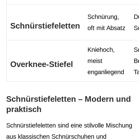
Schnürung,
D
Schnürstiefeletten
oft mit Absatz
S
Kniehoch,
S
meist
B
Overknee-Stiefel
enganliegend
T
Schnürstiefeletten – Modern und
praktisch
Schnürstiefeletten sind eine stilvolle Mischung
aus klassischen Schnürschuhen und