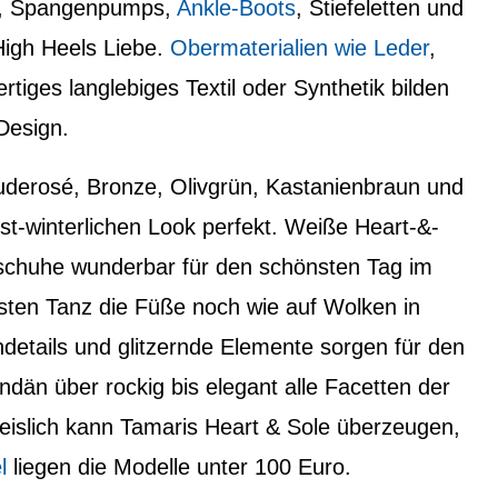
s, Spangenpumps,
Ankle-Boots
, Stiefeletten und
High Heels Liebe.
Obermaterialien wie Leder
,
tiges langlebiges Textil oder Synthetik bilden
Design.
derosé, Bronze, Olivgrün, Kastanienbraun und
t-winterlichen Look perfekt. Weiße Heart-&-
tschuhe wunderbar für den schönsten Tag im
ten Tanz die Füße noch wie auf Wolken in
details und glitzernde Elemente sorgen für den
ndän über rockig bis elegant alle Facetten der
eislich kann Tamaris Heart & Sole überzeugen,
l
liegen die Modelle unter 100 Euro.